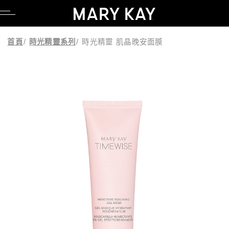
品牌理念
親水專區
產品系列
科研Lab系列
卸妝
臉部彩妝
調養品
公司職缺
品牌理念
親水專區
產品系列
科研Lab系列
卸妝
臉部彩妝
調養品
公司職缺
首頁
/
時光精靈系列
/
時光精靈 肌晶晚安面膜
創辦人故事
養膚專區
時光神奇組合系列
產品功能
潔顏
眼部彩妝
媒體報導
創辦人故事
養膚專區
時光神奇組合系列
產品功能
潔顏
眼部彩妝
媒體報導
粉紅公益
毛孔調理專區
時光精靈系列
化妝水
唇部彩妝
美容顧問專區
粉紅公益
毛孔調理專區
時光精靈系列
化妝水
唇部彩妝
美容顧問專區
粉紅綠色態度
舒壓專區
全能肌礎保養系列
乳液/乳霜
彩妝工具
部落格
粉紅綠色態度
舒壓專區
全能肌礎保養系列
乳液/乳霜
彩妝工具
部落格
科研創新
懶人專區
幻時能量系列
面膜
UGC授權同意書
科研創新
懶人專區
幻時能量系列
面膜
UGC授權同意書
亮采黑能亮系列
精華液/油
亮采黑能亮系列
精華液/油
肌膚檢測
肌膚檢測
淨顏系列
身體防曬/保養
淨顏系列
身體防曬/保養
乳木果系列
眼唇保養
乳木果系列
眼唇保養