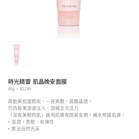
男士系列
特殊護理
男士系列
特殊護理
時光精靈 肌晶晚安面膜
85g
/
$1280
啟動美肌復甦術，一夜美敷，晨醒晶透。
巴西莓果源源注入，潤補全天活力
「深夜美敷時肌」運用肌膚夜間黃金期，補水修護肌膚。
• 滋潤，柔軟，有彈性
• 散出自然光采