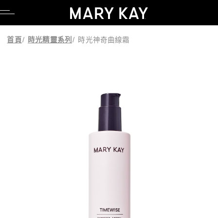
品牌理念
親水專區
產品系列
科研Lab系列
卸妝
臉部彩妝
調養品
公司職缺
品牌理念
親水專區
產品系列
科研Lab系列
卸妝
臉部彩妝
調養品
公司職缺
首頁
/
時光精靈系列
/
時光神奇曲線霜
創辦人故事
養膚專區
時光神奇組合系列
產品功能
潔顏
眼部彩妝
媒體報導
創辦人故事
養膚專區
時光神奇組合系列
產品功能
潔顏
眼部彩妝
媒體報導
粉紅公益
毛孔調理專區
時光精靈系列
化妝水
唇部彩妝
美容顧問專區
粉紅公益
毛孔調理專區
時光精靈系列
化妝水
唇部彩妝
美容顧問專區
粉紅綠色態度
舒壓專區
全能肌礎保養系列
乳液/乳霜
彩妝工具
部落格
粉紅綠色態度
舒壓專區
全能肌礎保養系列
乳液/乳霜
彩妝工具
部落格
科研創新
懶人專區
幻時能量系列
面膜
UGC授權同意書
科研創新
懶人專區
幻時能量系列
面膜
UGC授權同意書
亮采黑能亮系列
精華液/油
亮采黑能亮系列
精華液/油
肌膚檢測
肌膚檢測
淨顏系列
身體防曬/保養
淨顏系列
身體防曬/保養
乳木果系列
眼唇保養
乳木果系列
眼唇保養