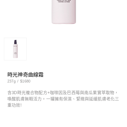
男士系列
特殊護理
男士系列
特殊護理
時光神奇曲線霜
237g
/
$1680
含3D時光複合物配方+咖啡因及巴西莓與南瓜果實萃取物，
喚醒肌膚無暇活力。一罐擁有保濕、緊緻與延緩肌膚老化三
重功效!