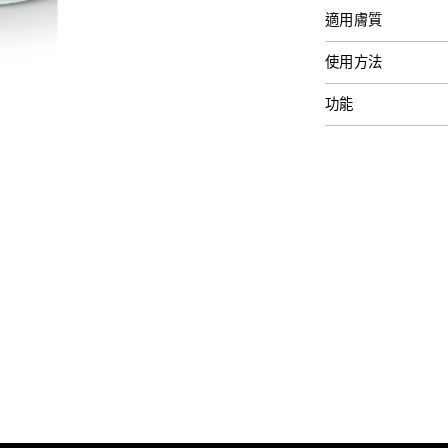
適用膚質
使用方法
功能