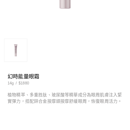
男士系列
特殊護理
男士系列
特殊護理
幻時能量眼霜
14g
/
$1880
植物精萃、多重胜肽、玻尿酸等精華成分為眼周肌膚注入緊
實彈力，搭配鋅合金按摩頭按摩舒緩眼周，恢復眼周活力。