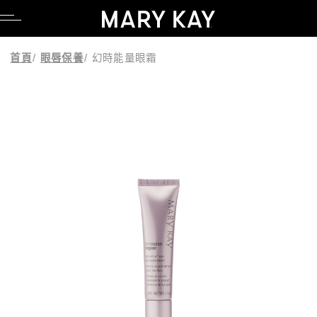
品牌理念
親水專區
產品系列
科研Lab系列
卸妝
臉部彩妝
調養品
公司職缺
品牌理念
親水專區
產品系列
科研Lab系列
卸妝
臉部彩妝
調養品
公司職缺
首頁
/
眼唇保養
/
幻時能量眼霜
創辦人故事
養膚專區
時光神奇組合系列
產品功能
潔顏
眼部彩妝
媒體報導
創辦人故事
養膚專區
時光神奇組合系列
產品功能
潔顏
眼部彩妝
媒體報導
粉紅公益
毛孔調理專區
時光精靈系列
化妝水
唇部彩妝
美容顧問專區
粉紅公益
毛孔調理專區
時光精靈系列
化妝水
唇部彩妝
美容顧問專區
粉紅綠色態度
舒壓專區
全能肌礎保養系列
乳液/乳霜
彩妝工具
部落格
粉紅綠色態度
舒壓專區
全能肌礎保養系列
乳液/乳霜
彩妝工具
部落格
科研創新
懶人專區
幻時能量系列
面膜
UGC授權同意書
科研創新
懶人專區
幻時能量系列
面膜
UGC授權同意書
亮采黑能亮系列
精華液/油
亮采黑能亮系列
精華液/油
肌膚檢測
肌膚檢測
淨顏系列
身體防曬/保養
淨顏系列
身體防曬/保養
乳木果系列
眼唇保養
乳木果系列
眼唇保養